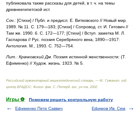
публиковала также рассказы для детей, в т. ч. на темы
древнеегипетской ист.
Соч.:
[Стихи] / Публ. и предисл. Е. Витковского // Новый мир.
1989. № 11. С. 179—183; [Стихи] / Сопровод. ст. И. Гитович //
Там же. 1990. 6. С. 172—177; [Стихи] / Вступ. заметка М. Л.
Гаспарова // Рус. поэзия Серебряного века, 1890—1917:
Антология. М., 1993. С. 752—754.
Лит.:
Крачковский Дм
. Поэзия истинной женственности: (Т.
Ефименко) // Худож. жизнь. 1923. № 5.
Российский гуманитарный энциклопедический словарь. — М.: Гуманит. изд.
центр ВЛАДОС: Филол. фак. С.-Петерб. гос. ун-та
.
2002
.
Игры ⚽
Поможем решить контрольную работу
Ефименко Петр Саввич
Ефимов Ив. Сем